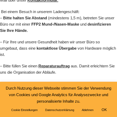
Mail über unser
Kontaktformular.
Bei einem Besuch in unserem Ladengeschäft:
–
Bitte halten Sie Abstand
(mindestens 1,5 m), betreten Sie unser
Büro nur mit einer
FFP2 Mund-/Nasen-Maske
und
desinfizieren
Sie Ihre Hände.
– Für Ihre und unsere Gesundheit haben wir unser Büro so
umgebaut, dass eine
kontaktlose Übergabe
von Hardware möglich
ist.
– Bitte füllen Sie einen
Reparaturauftrag
aus. Damit erleichtern Sie
uns die Organisation der Abläufe.
– Für eine bessere Kundenstreuung bitten wir Sie, vorher einen
Durch Nutzung dieser Webseite stimmen Sie der Verwendung
Termin zu vereinbaren.
von Cookies und Google Analytics für Analysezwecke und
personalisierte Inhalte zu.
OK
Cookie Einstellungen
Datenschutzerklärtung
Ablehnen