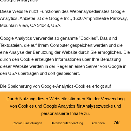
Diese Website nutzt Funktionen des Webanalysedienstes Google
Analytics. Anbieter ist die Google Inc., 1600 Amphitheatre Parkway,
Mountain View, CA 94043, USA.
Google Analytics verwendet so genannte "Cookies". Das sind
Textdateien, die auf Ihrem Computer gespeichert werden und die
eine Analyse der Benutzung der Website durch Sie ermöglichen. Die
durch den Cookie erzeugten Informationen über Ihre Benutzung
dieser Website werden in der Regel an einen Server von Google in
den USA übertragen und dort gespeichert.
Die Speicherung von Google-Analytics-Cookies erfolgt auf
Grundlage von Art. 6 Abs. 1 lit. f DSGVO. Der Websitebetreiber hat
Durch Nutzung dieser Webseite stimmen Sie der Verwendung
ein berechtigtes Interesse an der Analyse des Nutzerverhaltens, um
von Cookies und Google Analytics für Analysezwecke und
sowohl sein Webangebot als auch seine Werbung zu optimieren.
personalisierte Inhalte zu.
IP Anonymisierung
OK
Cookie Einstellungen
Datenschutzerklärtung
Ablehnen