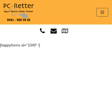
Zum
Inhalt
springen
[happyforms id="1049" /]